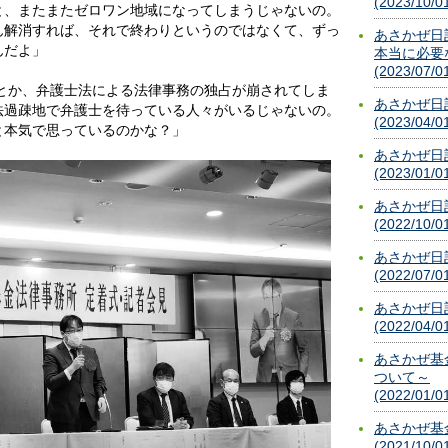
(2023/10/0
と、またまたゼロワン地域になってしまうじゃないの。
ん解消すれば、それで終わりというのではなくて、ずっ
あさかぜ日
んだよ」
本当に必要
(2023/07/0
治とか、弁護士法による法律事務の独占が崩されてしま
あさかぜ日
法過疎地で弁護士を待っている人々がいるじゃないの。
(2023/04/0
と本気で思っているのかな？」
あさかぜ日
(2023/01/0
あさかぜ日
(2022/10/0
あさかぜ日
(2022/07/0
あさかぜ日
(2022/04/0
あさかぜ基
ついて～
(2022/01/0
あさかぜ基
(2021/10/0