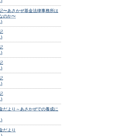
1)
記〜あさかぜ基金法律事務所は
なのか〜
1)
記
1)
記
1)
記
1)
記
1)
記
1)
金だより～あさかぜでの養成に
1)
金だより
1)