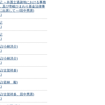
記 ～弁護士過疎地における事務
，及び壱岐ひまわり基金法律事
に出席して～(田中秀憲)
1)
記
1)
記
1)
記(小林洋介)
1)
記(小林洋介)
1)
記(古賀祥多)
1)
記(若林 毅)
1)
記(古賀祥多、田中秀憲)
1)