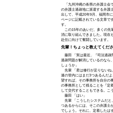
「九州沖縄の各県の弁護士会で
の弁護士過疎地に派遣する弁護
出して、平成20年9月、福岡市
ページに記載されている文章です
す。
この15年のあいだ、多くの
消に取り組んできました。現在
赴任に向けて奮闘しています。
先輩！ちょっと教えてくだ
藤田 「実は最近、『司法過
過疎問題が解消しているのなら
しょうか」
先輩 「君は修行が足りないね
連の管内にはまだ3つあるんだよ
望すれば、その事務所を自分の
の事務所として残ることを『定
して交代することもできる。こ
藤田 「はい」
先輩 「こうしたシステムだと
つあるからには、そこの弁護士
でしょう。それに、定着したは