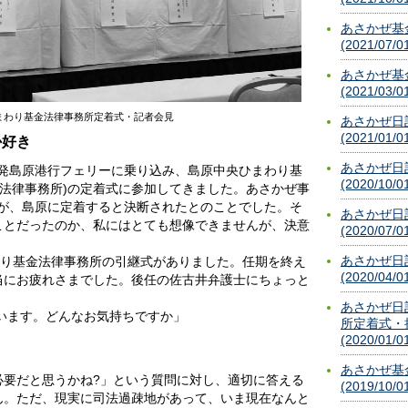
あさかぜ基
(2021/07/0
あさかぜ基
(2021/03/0
まわり基金法律事務所定着式・記者会見
あさかぜ日
(2021/01/0
か好き
あさかぜ日
池港発島原港行フェリーに乗り込み、島原中央ひまわり基
(2020/10/0
合法律事務所)の定着式に参加してきました。あさかぜ事
士が、島原に定着すると決断されたとのことでした。そ
あさかぜ日
ことだったのか、私にはとても想像できませんが、決意
(2020/07/0
。
あさかぜ日
わり基金法律事務所の引継式がありました。任期を終え
(2020/04/0
当にお疲れさまでした。後任の佐古井弁護士にちょっと
あさかぜ日
います。どんなお気持ちですか」
所定着式・
(2020/01/0
」
あさかぜ基
必要だと思うかね?」という質問に対し、適切に答える
(2019/10/0
ん。ただ、現実に司法過疎地があって、いま現在なんと