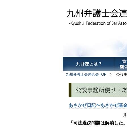
九州弁護士会連合会TOP
> 公設事
あさかぜ日記〜あさかぜ基
弁
「司法過疎問題は解消した