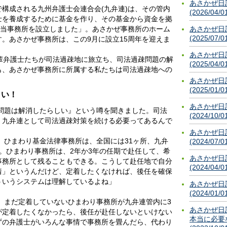
あさかぜ日
構成される九州弁護士会連合会(九弁連)は、その管内
(2026/04/0
士を養成するために基金を作り、その基金から資金を拠
に当事務所を設立しました」。あさかぜ事務所のホーム
あさかぜ日
(2025/07/0
。あさかぜ事務所は、この9月に設立15周年を迎えま
あさかぜ日
先輩弁護士たちが司法過疎地に旅立ち、司法過疎問題の解
(2025/04/0
も、あさかぜ事務所に所属する私たちは司法過疎地への
あさかぜ日
(2025/01/0
さい！
あさかぜ日
疎問題は解消したらしい』という噂を聞きました。司法
(2024/10/0
、九弁連として司法過疎対策を続ける必要ってあるんで
あさかぜ日
。ひまわり基金法律事務所は、全国には31ヶ所、九弁
(2024/07/0
。ひまわり事務所は、2年か3年の任期で赴任して、希
あさかぜ日
事務所として残ることもできる。こうして赴任地で自分
(2024/04/0
着」というんだけど、定着したくなければ、後任を確保
ういうシステムは理解しているよね」
あさかぜ日
(2024/01/0
、まだ定着していないひまわり事務所が九弁連管内に3
あさかぜ日
が定着したくなかったら、後任が赴任しないといけない
本当に必要
ずの弁護士がいろんな事情で事務所を畳んだら、代わり