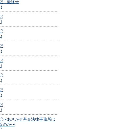
記・最終号
1)
記
1)
記
1)
記
1)
記
1)
記
1)
記
1)
記
1)
記〜あさかぜ基金法律事務所は
なのか〜