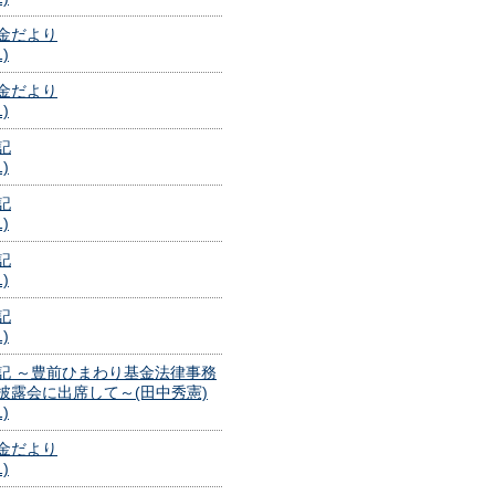
金だより
1)
金だより
1)
記
1)
記
1)
記
1)
記
1)
記 ～豊前ひまわり基金法律事務
披露会に出席して～(田中秀憲)
1)
金だより
1)