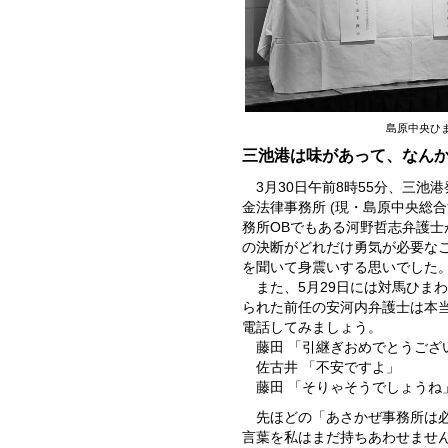
島原中央ひ
三池港は味があって、なん
3月30日午前8時55分、三
金法律事務所 (現・島原中央総
務所OBでもある河野哲志弁護
の決断がどれだけ勇気が必要な
を聞いて身震いする思いでした
また、5月29日には対馬ひま
られた前任の安河内弁護士は本
電話してみましょう。
藤田 「引継ぎおめでとうござ
佐古井 「不安ですよ」
藤田 「そりゃそうでしょうね
先ほどの「あさかぜ事務所は
言葉を私はまだ持ちあわせませ