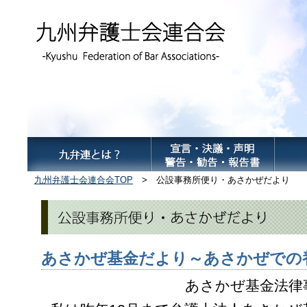
九州弁護士会連合会TOP
> 公設事務所便り・あさかぜだより
あさかぜ基金だより～あさかぜでの
あさかぜ基金法律