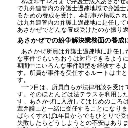
私は昨年12月まで弁護士法人あさかぜ
で九弁連管内の弁護士過疎地域で弁護士
るための養成を受け、本記事が掲載され
は九弁連管内の弁護士過疎地に赴任して
あさかぜでどんな養成受けたのか振り
あさかぜでの紛争解決業務面の養成
あさかぜ所員は弁護士過疎地に赴任し
な事件でもいちおうは対応できるよう
期間中にいろんな事件類型を経験する
す。所員が事件を受任するルートは主と
す。
一つ目は、所員自らが法律相談を受け
す。そのほとんどは法テラスを利用し
す。あさかぜに入所してはじめのころ
輩弁護士と一緒に受任することになりま
ばらくすれば1年目からでもひとりで受
失敗したらどうしようとの不安はあり