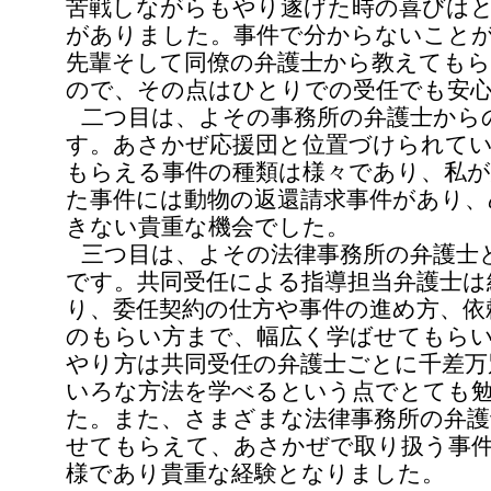
苦戦しながらもやり遂げた時の喜びは
がありました。事件で分からないこと
先輩そして同僚の弁護士から教えても
ので、その点はひとりでの受任でも安
二つ目は、よその事務所の弁護士から
す。あさかぜ応援団と位置づけられて
もらえる事件の種類は様々であり、私
た事件には動物の返還請求事件があり、
きない貴重な機会でした。
三つ目は、よその法律事務所の弁護士
です。共同受任による指導担当弁護士は
り、委任契約の仕方や事件の進め方、依
のもらい方まで、幅広く学ばせてもら
やり方は共同受任の弁護士ごとに千差万
いろな方法を学べるという点でとても
た。また、さまざまな法律事務所の弁護
せてもらえて、あさかぜで取り扱う事
様であり貴重な経験となりました。