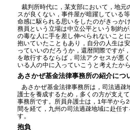
裁判所時代に，某支部において，地元
スが良くない，事件屋が暗躍している等
命感に駆られる思いをしたのがきっか
務員という立場は中立公平という制約が
の毒な人に手を差し伸べられないこと
抱いていたこともあり，自分の人生は
っていいのだろうか，還暦間際ですが，
を敢行するならば，司法アクセスが悪
いる人の中に入っていこうと考えたか
あさかぜ基金法律事務所の紹介につ
あさかぜ基金法律事務所は，司法過疎
護士を養成するため，多くの方が支えて
事務所です。所員弁護士は，1年半から
間を経て，九州の司法過疎地域に赴任す
す。
抱負