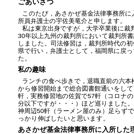
ごあいさつ
このたび，あさかぜ基金法律事務所に
所員弁護士の宇佐美竜介と申します。
私は東京出身ですが，大学卒業後に裁
30年以上九州の裁判所において裁判所
しました。司法修習は，裁判所時代の初
県で行い，弁護士として，福岡県に戻っ
た。
私の趣味
ランチの食べ歩きで，退職直前の六本松
から修習開始まで総合図書館通いをしてい
軒，実務修習地の佐賀で57軒（コロナ
分以下ですが・・・）ほど巡りました。3
神周辺50軒（ラーメン屋のみ）足らず
っかり伸ばしたいと思います。
あさかぜ基金法律事務所に入所した