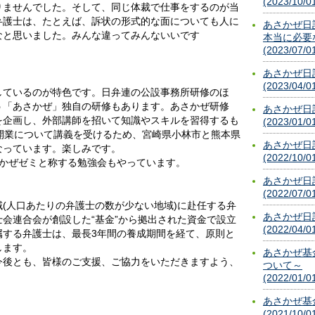
(2023/10/0
りませんでした。そして、同じ体裁で仕事をするのが当
弁護士は、たとえば、訴状の形式的な面についても人に
あさかぜ日
なと思いました。みんな違ってみんないいです
本当に必要
(2023/07/0
あさかぜ日
(2023/04/0
しているのが特色です。日弁連の公設事務所研修のほ
う「あさかぜ」独自の研修もあります。あさかぜ研修
あさかぜ日
を企画し、外部講師を招いて知識やスキルを習得するも
(2023/01/0
開業について講義を受けるため、宮崎県小林市と熊本県
あさかぜ日
なっています。楽しみです。
(2022/10/0
さかぜゼミと称する勉強会もやっています。
あさかぜ日
(2022/07/0
(人口あたりの弁護士の数が少ない地域)に赴任する弁
あさかぜ日
会連合会が創設した“基金”から拠出された資金で設立
(2022/04/0
属する弁護士は、最長3年間の養成期間を経て、原則と
します。
あさかぜ基
今後とも、皆様のご支援、ご協力をいただきますよう、
ついて～
(2022/01/0
あさかぜ基
(2021/10/0