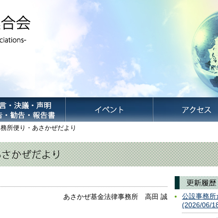
務所便り・あさかぜだより
公設事務所
あさかぜ基金法律事務所 高田 誠
(2026/06/1