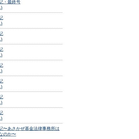
記・最終号
1)
記
1)
記
1)
記
1)
記
1)
記
1)
記
1)
記
1)
記〜あさかぜ基金法律事務所は
なのか〜