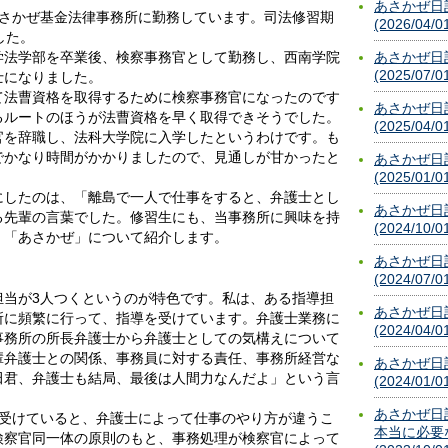
あさかぜ日
あさかぜ基金法律事務所に勤務しています。司法修習期
(2026/04/0
した。
学法学部を卒業後、検察事務官として勤務し、西南学院
あさかぜ日
(2025/07/0
士になりました。
て法曹資格を取得するために検察事務官になったのです
あさかぜ日
るルートのほうが法曹資格を早く取得できそうでした。
(2025/04/0
官を辞職し、法科大学院に入学したというわけです。も
でかなり時間がかかりましたので、見通しが甘かったと
あさかぜ日
(2025/01/0
にしたのは、「離島で一人で仕事をすると、弁護士とし
あさかぜ日
る先輩の言葉でした。修習生にも、当事務所に興味を持
(2024/10/0
、「あさかぜ」について紹介します。
あさかぜ日
(2024/07/0
担当が3人つくというのが特色です。私は、ある指導担
あさかぜ日
所に頻繁に行って、指導を受けています。弁護士業務に
(2024/04/0
事務所の所長弁護士から弁護士としての気構えについて
輩弁護士との関係、事務員に対する責任、事務所経営な
あさかぜ日
田君、弁護士も結局、最後は人間力なんだよ」という言
(2024/01/0
。
あさかぜ日
を受けていると、弁護士によって仕事のやり方が違うこ
本当に必要
検察官同一体の原則のもと、事務処理が検察官によって