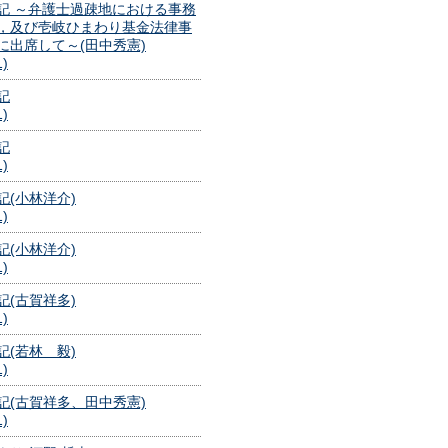
記 ～弁護士過疎地における事務
，及び壱岐ひまわり基金法律事
に出席して～(田中秀憲)
1)
記
1)
記
1)
記(小林洋介)
1)
記(小林洋介)
1)
記(古賀祥多)
1)
記(若林 毅)
1)
記(古賀祥多、田中秀憲)
1)