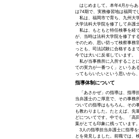
はじめまして。本年4月から
は74期で、実務修習地は福岡で
私は、福岡市で育ち、九州大
大学法科大学院を修了して弁護
私は、もともと特任検事を経
が、当時は法科大学院を修了す
そのため、思い切って検察事務
っとも、司法試験に合格するま
今では大いに反省しています。
私が当事務所に入所すること
ての実力が一番つく」というあ
ってもらいたいという思いから
指導体制について
「あさかぜ」の指導は、指導
当弁護士のご厚意で、その事務
ついての指導はもちろん、その
も教わりました。たとえば、先
どについてです。中でも、「高
葉がとても印象に残っています
3人の指導担当弁護士に指導
とを発見しました。前職では、