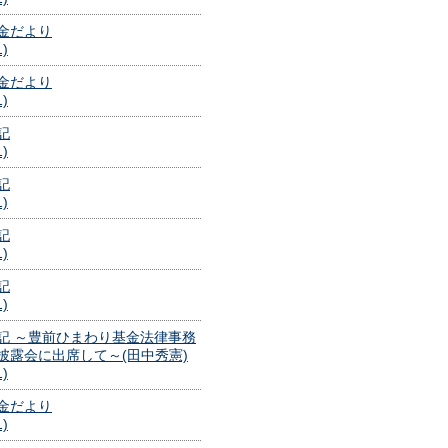
金だより
1)
金だより
1)
記
1)
記
1)
記
1)
記
1)
記 ～豊前ひまわり基金法律事務
披露会に出席して～(田中秀憲)
1)
金だより
1)