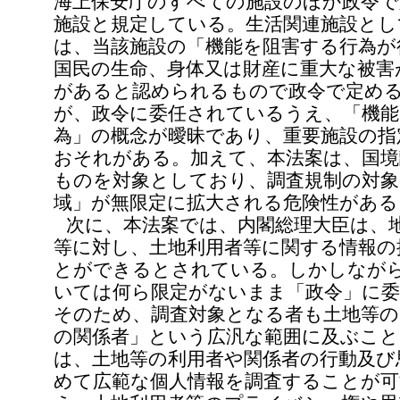
海上保安庁のすべての施設のほか政令で
施設と規定している。生活関連施設とし
は、当該施設の「機能を阻害する行為が
国民の生命、身体又は財産に重大な被害
があると認められるもので政令で定め
が、政令に委任されているうえ、「機能
為」の概念が曖昧であり、重要施設の指
おそれがある。加えて、本法案は、国境
ものを対象としており、調査規制の対象
域」が無限定に拡大される危険性がある
次に、本法案では、内閣総理大臣は、
等に対し、土地利用者等に関する情報の
とができるとされている。しかしなが
いては何ら限定がないまま「政令」に
そのため、調査対象となる者も土地等の
の関係者」という広汎な範囲に及ぶこと
は、土地等の利用者や関係者の行動及び
めて広範な個人情報を調査することが