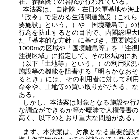
在、参議院での審議が行われている。
本法案は、自衛隊・在日米軍基地や海
「政令」で定める生活関連施設（これら
要施設」という。）や「国境離島等」の
行為を防止するとの目的で、内閣総理大
た「基本的な方針」に基づき、重要施設
1000mの区域や「国境離島等」を「注
注視区域」に指定して、その区域内にあ
（以下「土地等」という。）の利用状況
施設等の機能を阻害する「明らかなお
るとき」には、その利用者に対して利用
命令や、土地等の買い取りができる、
ある。
しかし、本法案は対象となる施設や行
な調査ができるか等が曖昧で人権侵害
高く、以下のとおり重大な問題がある。
まず、本法案は、対象となる重要施設