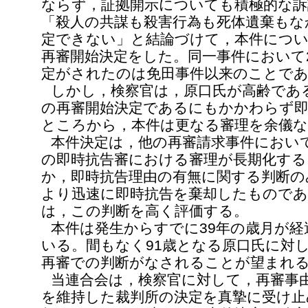
ならず，証拠開示についても積極的な訴
「殺人の共謀も殺害行為も死体遺棄もな
定できない」と結論づけて，本件につい
再審開始決定をした。同一事件において
定がされたのは免田事件以来のことで
しかし，検察官は，原口氏が高齢であ
の再審開始決定であるにもかかわらず
ところから，本件は更なる審理を余儀
本件決定は，他の再審請求事件におい
の即時抗告審における審理が長期化する
か，即時抗告理由の有無に関する判断の
より迅速に即時抗告を棄却したものであ
は，この判断を高く評価する。
本件は発生からすでに39年の歳月が
いる。間もなく91歳となる原口氏に対
再審での判断がなされることが望まれ
当連合会は，検察官に対して，再審事
を維持した裁判所の決定を真摯に受け止