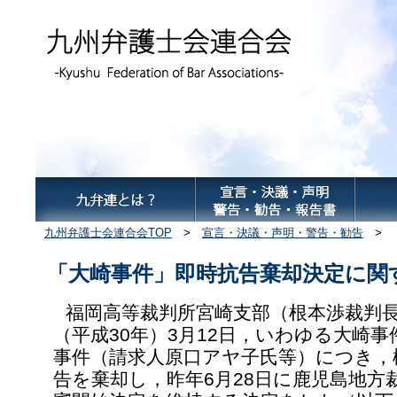
九州弁護士会連合会TOP
>
宣言・決議・声明・警告・勧告
> 
「大崎事件」即時抗告棄却決定に関
福岡高等裁判所宮崎支部（根本渉裁判長）
（平成30年）3月12日，いわゆる大崎事
事件（請求人原口アヤ子氏等）につき，
告を棄却し，昨年6月28日に鹿児島地方