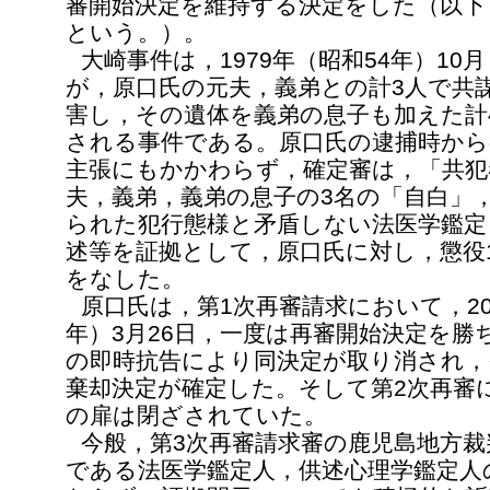
審開始決定を維持する決定をした（以下
という。）。
大崎事件は，1979年（昭和54年）10
が，原口氏の元夫，義弟との計3人で共
害し，その遺体を義弟の息子も加えた計
される事件である。原口氏の逮捕時から
主張にもかかわらず，確定審は，「共犯
夫，義弟，義弟の息子の3名の「自白」
られた犯行態様と矛盾しない法医学鑑定
述等を証拠として，原口氏に対し，懲役
をなした。
原口氏は，第1次再審請求において，20
年）3月26日，一度は再審開始決定を勝
の即時抗告により同決定が取り消され，
棄却決定が確定した。そして第2次再審
の扉は閉ざされていた。
今般，第3次再審請求審の鹿児島地方裁
である法医学鑑定人，供述心理学鑑定人