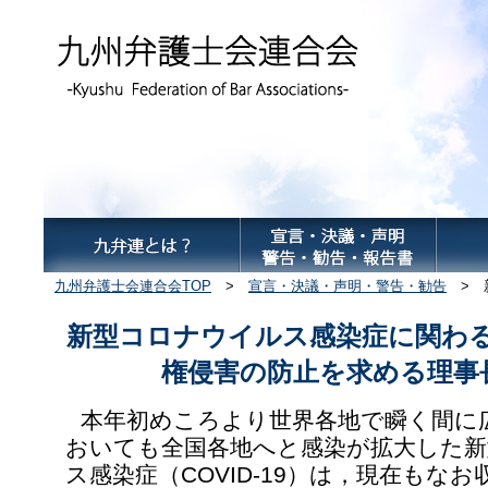
九州弁護士会連合会TOP
>
宣言・決議・声明・警告・勧告
> 
新型コロナウイルス感染症に関わ
権侵害の防止を求める理事
本年初めころより世界各地で瞬く間に
おいても全国各地へと感染が拡大した
ス感染症（COVID-19）は，現在もな