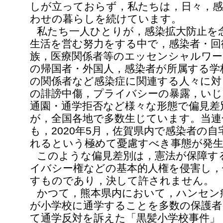
しが立っておらず，私たちは，日々，感
わせの暮らしを続けています。
私たち一人ひとりが，感染拡大防止を
生活を営む努力をする中で，感染者・回
族，医療関係者等のエッセンシャルワー
の帰国者・外国人，感染者が所属する学
の関係者など感染症に関連する人々に対
の誹謗中傷，プライバシーの暴露，いじ
通園・通学拒否など様々な形態で偏見差
が，全国各地で多数生じています。当連
も，2020年5月，佐賀県内で感染者の
れるという極めて憂慮すべき事態が発
このような偏見差別は，憲法が保障す
イバシー権などの基本的人権を侵害し，
すものであり，決して許されません。
かつて，熊本県内において，ハンセン
が小学校に通学することを多数の保護者
て通学反対を訴えた「黒髪小学校事件」（