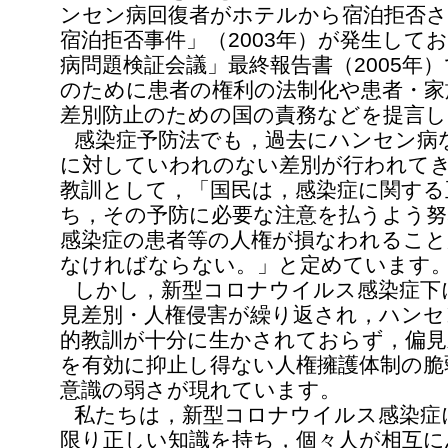
ンセン病回復者がホテルから宿泊拒否さ
宿泊拒否事件」（2003年）が発生して
病問題検証会議」最終報告書（2005年
のために患者の権利の法制化や患者・家
差別防止のための国の責務などを提言し
感染症予防法でも，過去にハンセン病
に対していわれのない差別が行われて
教訓として，「国民は，感染症に関する
ち，その予防に必要な注意を払うよう
感染症の患者等の人権が損なわれるこ
なければならない。」と定めています
しかし，新型コロナウイルス感染症下
見差別・人権侵害が繰り返され，ハンセ
的教訓が十分に生かされておらず，偏見
を有効に抑止し得ない人権擁護体制の脆
意識の弱さが現れています。
私たちは，新型コロナウイルス感染症
限り正しい知識を持ち，個々人が相互に