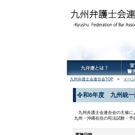
九州弁護士会連合会TOP
>
イベ
令和6年度 九州統
九州弁護士会連合会の主催によ
九州・沖縄在住の司法試験・予
実施日時