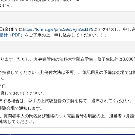
ません。
日(金)までに
https://forms.gle/pmcS9s3VjrnSckfY9
にアクセスし、申し
指針（PDF）
をご了承の上、申し込みしてください。）。
掛かります（ただし、九弁連管内の法科大学院在学生・修了生以外は3,00
で持参してください（判例付六法は不可）。筆記用具の予備は会場では
い。
です。
着席しておいてください。
退席する場合は、挙手の上試験監督の了解を得て、退席されてください。
受験会場で通知します。
、質問者本人の氏名及び連絡のつく電話番号を明記の上、担当者（弁護
連絡してください。